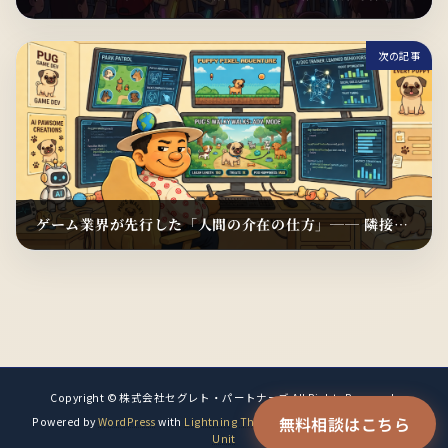
2026年5月25日
次の記事
ゲーム業界が先行した「人間の介在の仕方」── 隣接業界が転用できる4つの判断原則（CEOブログ）
2026年5月28日
Copyright © 株式会社セグレト・パートナーズ All Rights Reserved.
無料相談はこちら
Powered by
WordPress
with
Lightning Theme
&
VK All in One Expansion
Unit