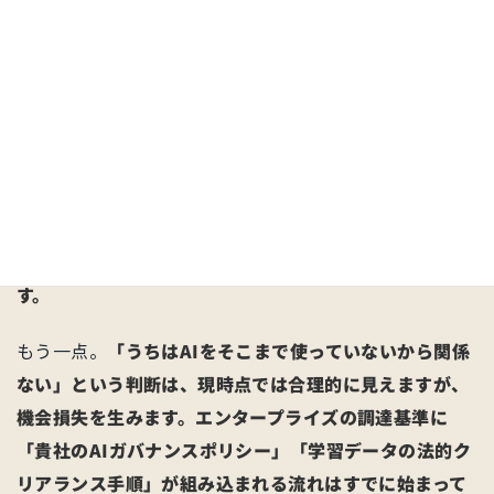
題」だけです。インディペンデントアーティストの権利
は和解に含まれていない。2025年10月、独立系アーティ
ストがSunoとUdio両社を相手に別途クラスアクション
（集団訴訟）を提起しています。
大手プレイヤー同士がAIライセンス合意で先行し、中小
事業者が取り残されるこのパターンは、音楽以外の産業
でも繰り返されます。貴社の立場が「大手」側か「中
小」側かによって、この流れへの向き合い方が変わりま
す。
もう一点。
「うちはAIをそこまで使っていないから関係
ない」という判断は、現時点では合理的に見えますが、
機会損失を生みます。エンタープライズの調達基準に
「貴社のAIガバナンスポリシー」「学習データの法的ク
リアランス手順」が組み込まれる流れはすでに始まって