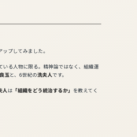
アップしてみました。
ている人物に限る。精神論ではなく、組織運
良玉
と、6世紀の
洗夫人
です。
夫人
は
「組織をどう統治するか」
を教えてく