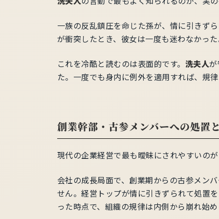
洗夫人
の言動で最もよく知られるのが、実の
一族の反乱鎮圧を命じた孫が、情に引きずら
が衝突したとき、彼女は一度も迷わなかった
これを冷酷と読むのは表面的です。
洗夫人
が
た。一度でも身内に例外を適用すれば、規律
創業幹部・古参メンバーへの処置
現代の企業経営で最も曖昧にされやすいのが
会社の成長局面で、創業期からの古参メンバ
せん。経営トップが情に引きずられて処置を
った時点で、組織の規律は内側から崩れ始め