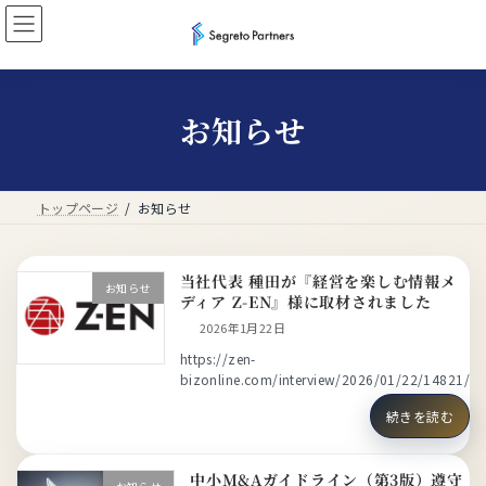
コ
ナ
ン
ビ
テ
ゲ
ン
ー
ツ
シ
へ
ョ
お知らせ
ス
ン
キ
に
ッ
移
プ
動
トップページ
お知らせ
当社代表 種田が『経営を楽しむ情報メ
お知らせ
ディア Z-EN』様に取材されました
2026年1月22日
https://zen-
bizonline.com/interview/2026/01/22/14821/
続きを読む
中小M&Aガイドライン（第3版）遵守