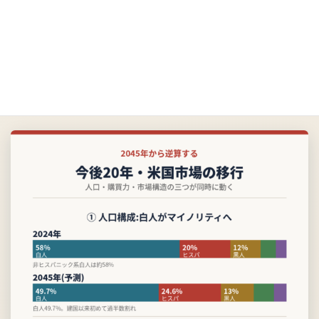
人口構成(2024→2045)、Z世代の購買力(2024→2030)、
市場構造(均質→多極)の三つの移行を、別添の図解にま
とめました。経営会議での共有資料としてお使いくださ
い。