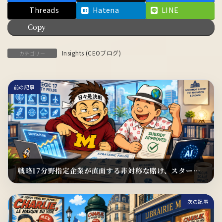
Threads
Hatena
LINE
Copy
Insights (CEOブログ)
カテゴリー
前の記事
戦略17分野指定企業が直面する非対称な賭け、スタートアップ・中小企業の意思決定基準（CEOブログ）
2026年6月22日
次の記事