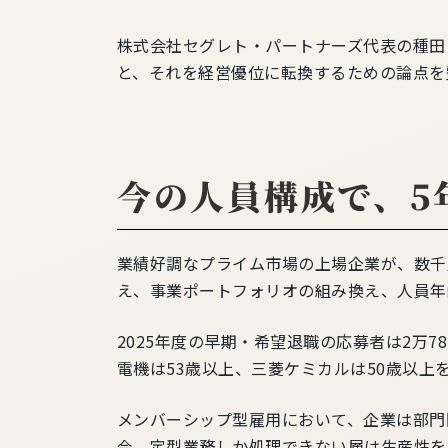
終
更
株式会社セグレト・パートナーズ代表の種田
新
日
と、それを経営優位に転換するための論点を
時
:
今の人員構成で、5
業績好調なプライム市場の上場企業が、数千
え、事業ポートフォリオの組み換え、人員年
2025年度の早期・希望退職の応募者は2万
電機は53歳以上、三菱ケミカルは50歳以
メンバーシップ型雇用において、企業は部門
今、定型業務しか処理できない層は生産性を