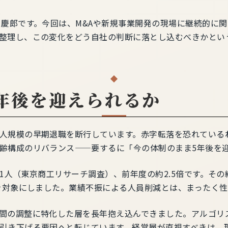
 慶郎です。今回は、M&Aや新規事業開発の現場に継続的に
整理し、この変化をどう自社の判断に落とし込むべきかとい
年後を迎えられるか
人規模の早期退職を断行しています。赤字転落を恐れている
齢構成のリバランス——要するに「今の体制のまま5年後を
781人（東京商工リサーチ調査）、前年度の約2.5倍です。そ
上を対象にしました。業績不振による人員削減とは、まったく
間の調整に特化した層を長年抱え込んできました。アルゴリ
引き下げる要因へと転じています。経営層が直視すべきは、