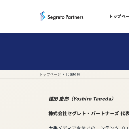
コ
ナ
ン
ビ
トップペ
テ
ゲ
ン
ー
ツ
シ
へ
ョ
ス
ン
キ
に
ッ
移
プ
動
トップページ
代表経歴
種田 慶郎（Yoshiro Taneda）
株式会社セグレト・パートナーズ 代表取
大手メディア企業でのコンテンツプロ